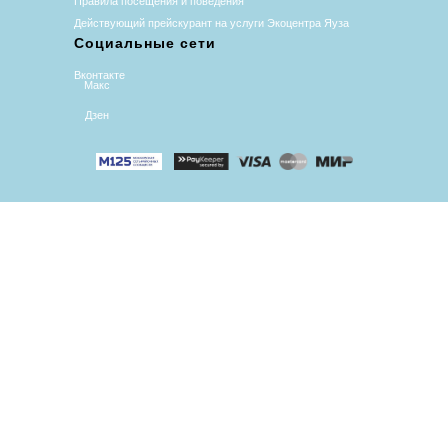
Правила посещения и поведения
Действующий прейскурант на услуги Экоцентра Яуза
Социальные сети
В
контакте
Макс
Дзен