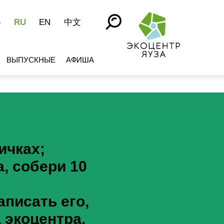
RU
EN
中文
Ю
ВЫПУСКНЫЕ
АФИША
ичках;
, собери 10
писать его,
 экоцентра.