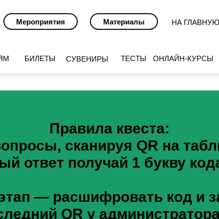
Мероприятия
Материалы
НА ГЛАВНУ
ЯМ
БИЛЕТЫ
ТЕСТЫ
ОНЛАЙН-КУРСЫ
СУВЕНИРЫ
Правила квеста:
вопросы, сканируя
QR
на табл
ый ответ получай 1 букву кода
тап — расшифровать код и за
оследний
QR
у администратора