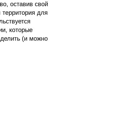
тво, оставив свой
я территория для
льствуется
ии, которые
еделить (и можно