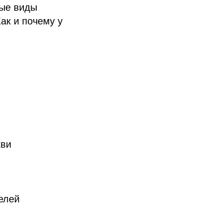
рые виды
Как и почему у
кви
елей