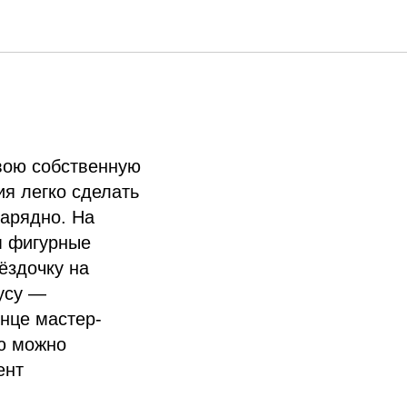
14:00 6+
свою собственную
я легко сделать
нарядно. На
м фигурные
ёздочку на
усу —
нце мастер-
ую можно
ент