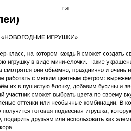
Я (ВОСКРЕСЕНЬЕ) 13:00-
holl
лей)
 «НОВОГОДНИЕ ИГРУШКИ»
ер-класс, на котором каждый сможет создать 
ю игрушку в виде мини-ёлочки. Такие украшени
а смотрятся они объёмно, празднично и очень 
ем работать с мягким цветным фетром: выреже
рём их в пушистую ёлочку, добавим бусины и зв
й участник сможет выбрать цвета по своему вк
лёные оттенки или необычные комбинации. В ко
о получится готовая подвесная игрушка, котор
у, подарить друзьям или использовать как элем
кора.