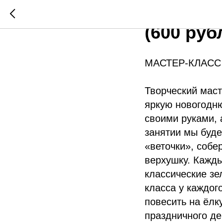
4 ЯНВАР
(600 руб
МАСТЕР-КЛАСС
Творческий маст
яркую новогодню
своими руками, 
занятии мы буд
«веточки», собе
верхушку. Кажды
классические зе
класса у каждог
повесить на ёлк
праздничного де