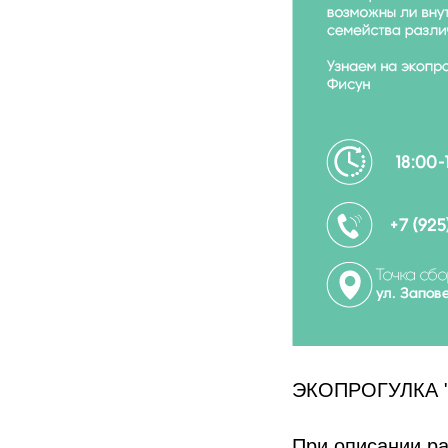
ЭКОПРОГУЛКА "
При описании ра