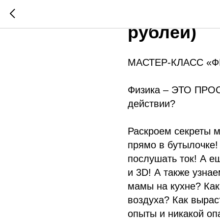
10 ЯНВАРЯ
рублей)
МАСТЕР-КЛАСС «
Физика – ЭТО ПРОСТ
действии?
Раскроем секреты м
прямо в бутылочке!
послушать ток! А е
и 3D! А также узна
мамы на кухне? Как
воздуха? Как вырас
опыты и никакой оп