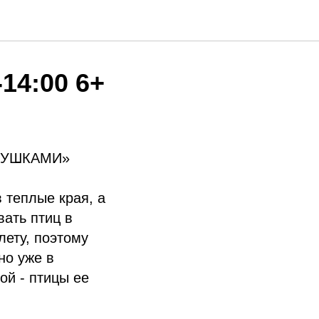
14:00 6+
МУШКАМИ»
 теплые края, а
вать птиц в
лету, поэтому
но уже в
ой - птицы ее