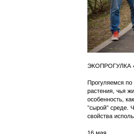
ЭКОПРОГУЛКА 
Прогуляемся по
растения, чья ж
особенность, ка
"сырой" среде. 
свойства испол
16 мая