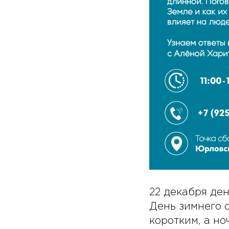
22 декабря де
День зимнего с
коротким, а но