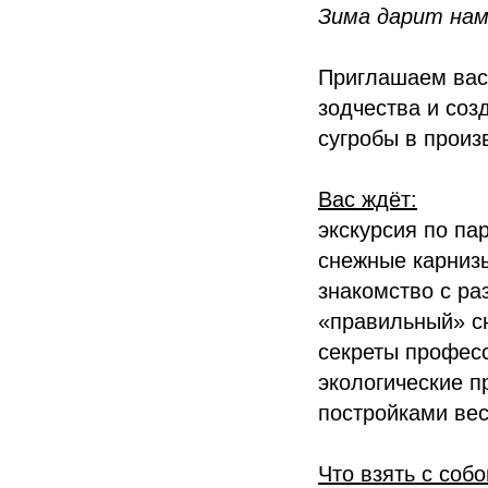
Зима дарит нам
Приглашаем вас 
зодчества и соз
сугробы в произ
Вас ждёт:
экскурсия по па
снежные карнизы
знакомство с ра
«правильный» сн
секреты професс
экологические пр
постройками вес
Что взять с собо