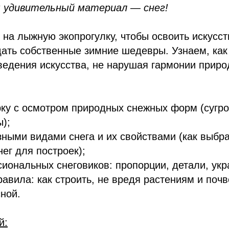
 удивительный материал — снег!
на лыжную экопрогулку, чтобы освоить искусст
дать собственные зимние шедевры. Узнаем, как
ведения искусства, не нарушая гармонии приро
рку с осмотром природных снежных форм (сугро
);
зными видами снега и их свойствами (как выбр
ег для построек);
иональных снеговиков: пропорции, детали, ук
авила: как строить, не вредя растениям и почве
ной.
й: