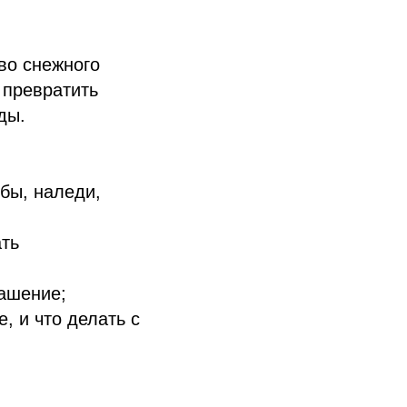
во снежного
 превратить
ды.
бы, наледи,
ать
рашение;
, и что делать с