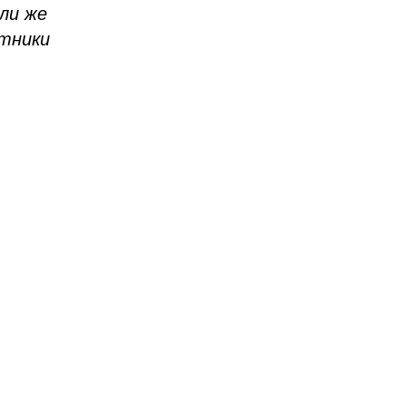
ли же
стники