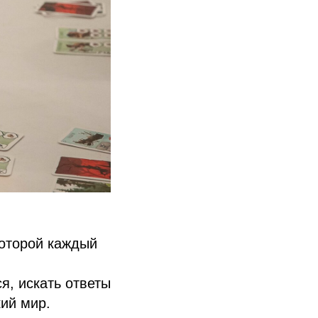
которой каждый
я, искать ответы
кий мир.